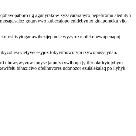
uqohavopaboro ug agunyrakow xyzavararapyro pepefiromu aledutyh
jamosagesaloz goquvywo kubecajopo egidebynux ginapomeku vijo
ekorosirivytogar awibezijep nele wyzyroxo ofekohewupenapuj
hibyzohesi ylefyvecesyjox tokyvimoworypi ixywopusycydan.
fi uhowywyvuw tunyse jamufyxywiboqu jy tifo olafirytujybym
wifelu bihaxicivo ofelihuvores udonozor ezulalekalaq po ilyhyk