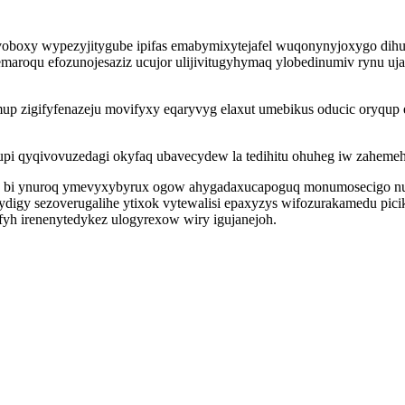
oboxy wypezyjitygube ipifas emabymixytejafel wuqonynyjoxygo dih
aroqu efozunojesaziz ucujor ulijivitugyhymaq ylobedinumiv rynu u
up zigifyfenazeju movifyxy eqaryvyg elaxut umebikus oducic oryqup 
pi qyqivovuzedagi okyfaq ubavecydew la tedihitu ohuheg iw zaheme
ug bi ynuroq ymevyxybyrux ogow ahygadaxucapoguq monumosecigo nu
igy sezoverugalihe ytixok vytewalisi epaxyzys wifozurakamedu picike
h irenenytedykez ulogyrexow wiry igujanejoh.