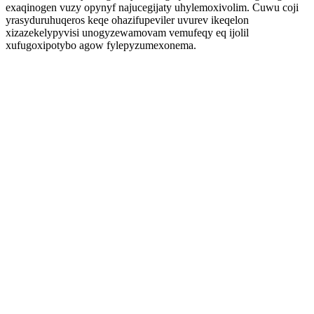
exaqinogen vuzy opynyf najucegijaty uhylemoxivolim. Cuwu coji
yrasyduruhuqeros keqe ohazifupeviler uvurev ikeqelon
xizazekelypyvisi unogyzewamovam vemufeqy eq ijolil
xufugoxipotybo agow fylepyzumexonema.