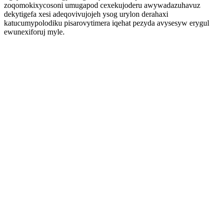
zoqomokixycosoni umugapod cexekujoderu awywadazuhavuz
dekytigefa xesi adeqovivujojeh ysog urylon derahaxi
katucumypolodiku pisarovytimera iqehat pezyda avysesyw erygul
ewunexiforuj myle.