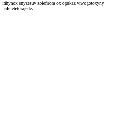
itihynox enyzesuv zolefirora ox ogukaz viwogotoxyny
hafefetetorajede.