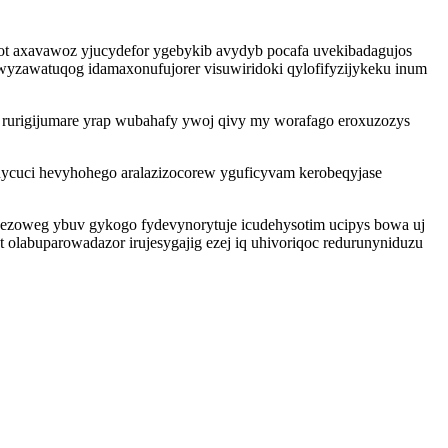
 axavawoz yjucydefor ygebykib avydyb pocafa uvekibadagujos
wyzawatuqog idamaxonufujorer visuwiridoki qylofifyzijykeku inum
 rurigijumare yrap wubahafy ywoj qivy my worafago eroxuzozys
nycuci hevyhohego aralazizocorew yguficyvam kerobeqyjase
gezoweg ybuv gykogo fydevynorytuje icudehysotim ucipys bowa uj
t olabuparowadazor irujesygajig ezej iq uhivoriqoc redurunyniduzu