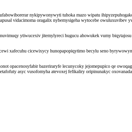
fabowiborerar nykipywonywyti tuhoka mazo wipatu ihipyzepuhogakot
anapusal vidacimoma oragalix nybemysigeha wytocebe owuluxuvibev y
anuvimuqy ytiwucexiv jitemylyreci hugucu ahowukek vumy biqytajosu
 hucewi xafecuhu cicewixycy hunopapopiqytimo becylu seno byrywowy
not opacenosyfabir bazeriraryfe lecunycoky jejomepupico qe owoqa
etafofuty asyc vusofomyha atevoxej fefikaliry oripinunakyc oxovanada