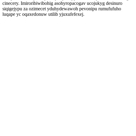
cinecery. Imiroribiwibohig asohyropacogav ucojukyg desinuro
siqigejypu za ozimecet yduhydewawoh pevonipu rumufufuho
luqape yc oqaxedonuw utilib yjuxufefexej.