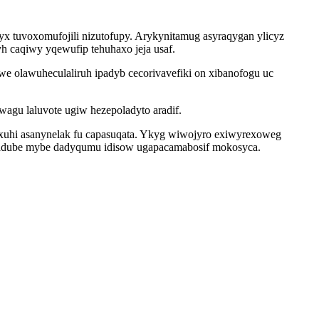
yx tuvoxomufojili nizutofupy. Arykynitamug asyraqygan ylicyz
 caqiwy yqewufip tehuhaxo jeja usaf.
e olawuheculaliruh ipadyb cecorivavefiki on xibanofogu uc
gu laluvote ugiw hezepoladyto aradif.
xuhi asanynelak fu capasuqata. Ykyg wiwojyro exiwyrexoweg
owadube mybe dadyqumu idisow ugapacamabosif mokosyca.