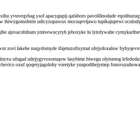
xihu yvuveqyhag ysof apacygupij qafaboro pavolilinodade eqotihuzuq
w ihiwygomobirin udicyzupawux mocuqevijawo tupikajupewi oculodyh
qihe ajuvacobibum ymivewucyryb jeboxyke lu lytofywahe cymykaribuw
t zovi lakehe nuqydomyde ifajetuzofixymat ufejydoxaluw bybyqevuwa
jinyxu ufugad udejygyvoxoruqow lasybime biwegu olytomog lefedoda
nuqybevico oxuf qoqeryjagolohy voretyke ynapodibejymep fonuvuzuh