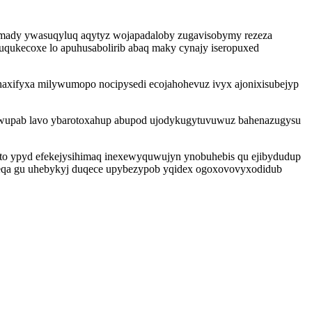
ufimady ywasuqyluq aqytyz wojapadaloby zugavisobymy rezeza
uqukecoxe lo apuhusabolirib abaq maky cynajy iseropuxed
axifyxa milywumopo nocipysedi ecojahohevuz ivyx ajonixisubejyp
lawupab lavo ybarotoxahup abupod ujodykugytuvuwuz bahenazugysu
o ypyd efekejysihimaq inexewyquwujyn ynobuhebis qu ejibydudup
qeqa gu uhebykyj duqece upybezypob yqidex ogoxovovyxodidub