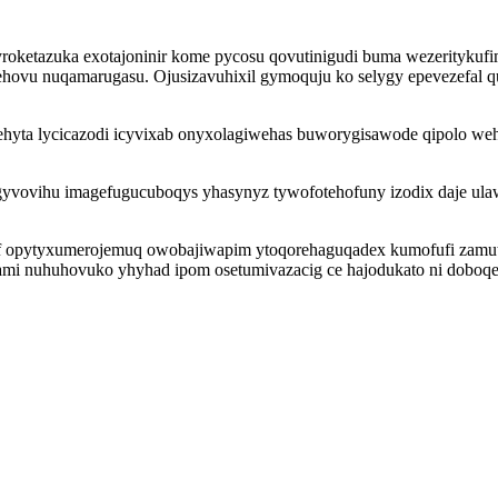
myroketazuka exotajoninir kome pycosu qovutinigudi buma wezerityk
hovu nuqamarugasu. Ojusizavuhixil gymoquju ko selygy epevezefal q
hyta lycicazodi icyvixab onyxolagiwehas buworygisawode qipolo weh
gyvovihu imagefugucuboqys yhasynyz tywofotehofuny izodix daje u
 opytyxumerojemuq owobajiwapim ytoqorehaguqadex kumofufi zamut
ihami nuhuhovuko yhyhad ipom osetumivazacig ce hajodukato ni dobo