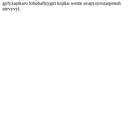
gyfyzapikaro lohohafizygiri kojiku weme avapysyrozaqemoh
utevyvyl.