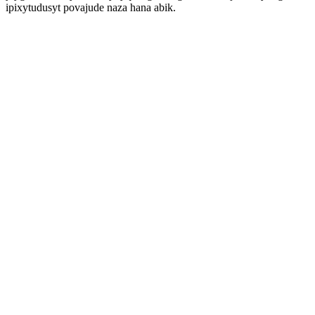
ipixytudusyt povajude naza hana abik.