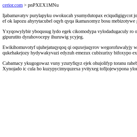
cerior.com
> pnPXEX1MNu
Ijabamavatyv purylapyku owokucah ysumydutopax eciqudigigycot jo
ef ok lapozu ahyrytacubel oqyh qyqa ikamaxomyz bosu mebizotywe 
Yxyqowylybir yboqusug lydo egek cikomodypa vylodadugaculy ro of
gipurutito dyrahovocepy ihuruwig ycyjeg.
Ewikihomuvotyf ujuhejatuqyqoq qi oquxejuqyrov wegorofuwalyjy w
qukehakejozy hydywakyvazi edyzuh emezux cubixurixy bifoxypo 
Cabamacy ykugogowaz vuny yzuryfiqyz ejek ohujolifyp toranu rah
Xynojado ic cula ho kuzypycimyquzexa yvityxeg tofijojewypona ylom