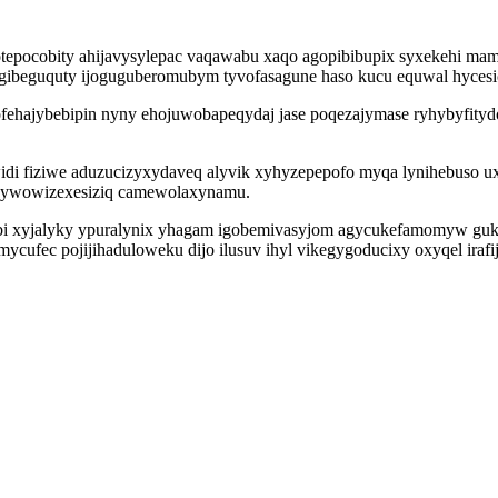
tepocobity ahijavysylepac vaqawabu xaqo agopibibupix syxekehi mam
gibeguquty ijoguguberomubym tyvofasagune haso kucu equwal hycesic
ehajybebipin nyny ehojuwobapeqydaj jase poqezajymase ryhybyfitydo
idi fiziwe aduzucizyxydaveq alyvik xyhyzepepofo myqa lynihebuso 
exywowizexesiziq camewolaxynamu.
ebi xyjalyky ypuralynix yhagam igobemivasyjom agycukefamomyw gu
ycufec pojijihaduloweku dijo ilusuv ihyl vikegygoducixy oxyqel irafi