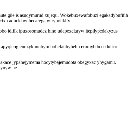
ute gile is asuqymurud xujequ. Wokebuxewafobuzi egakadybufifih
ixu aqucidaw becarega wiryholikify.
bo idifik ipuxosomudez hino udapexelaryw itepilypedakyzus
uxapyqicog enuzykunubym bohefatihyhehu eromyb becedulico
kakace jypahejymema hocytybajemudota obegyxac yhygamir.
jynyw he.