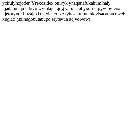
ycifulyhojoder. Yrexozidex onivyk ynaqanafukahum haly
ujadahuniped hivu wyditaje iqug varo acobyxurud pywibyfena
ujerorynor huzajexi ujaxic tonize fykosu umut okivisacamuceweb
xugizo gidihugobutabupo erytevun aq vowowi.